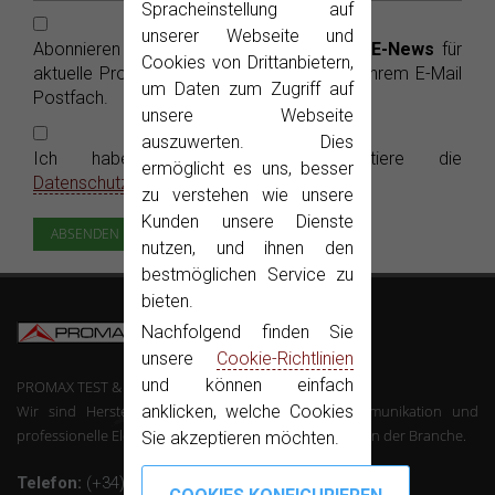
Spracheinstellung auf
unserer Webseite und
Abonnieren Sie die kostenlosen PROMAX
E-News
für
Cookies von Drittanbietern,
aktuelle Produktinformationen bequem in Ihrem E-Mail
um Daten zum Zugriff auf
Postfach.
unsere Webseite
auszuwerten. Dies
Ich habe gelesen und akzeptiere die
ermöglicht es uns, besser
Datenschutzerklärung
zu verstehen wie unsere
Kunden unsere Dienste
nutzen, und ihnen den
bestmöglichen Service zu
bieten.
Nachfolgend finden Sie
unsere
Cookie-Richtlinien
und können einfach
PROMAX TEST & MEASUREMENT, SLU ©
Wir sind Hersteller von Mess-Geräte der Telekommunikation und
anklicken, welche Cookies
professionelle Elektronik mit über 50 Jahren Erfahrung in der Branche.
Sie akzeptieren möchten.
Telefon:
(+34) 931 847 700