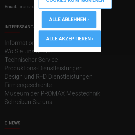
Email:
promax@promax.es
INTERESSANTS LINKS
Informationen zum Unternehmen
Wo Sie uns finden
Technischer Service
Produktions-Dienstleistungen
Design und R+D Dienstleistungen
Firmengeschichte
Museum der PROMAX Messtechnik
Schreiben Sie uns
E-NEWS