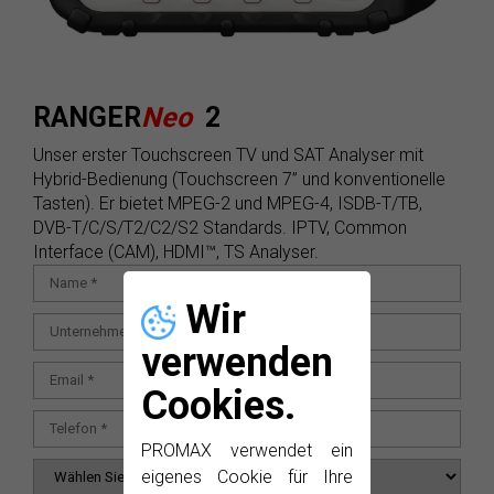
RANGER
Neo
2
Unser erster Touchscreen TV und SAT Analyser mit
Hybrid-Bedienung (Touchscreen 7” und konventionelle
Tasten). Er bietet MPEG-2 und MPEG-4, ISDB-T/TB,
DVB-T/C/S/T2/C2/S2 Standards. IPTV, Common
Interface (CAM), HDMI™, TS Analyser.
Wir
verwenden
Cookies.
PROMAX verwendet ein
eigenes Cookie für Ihre