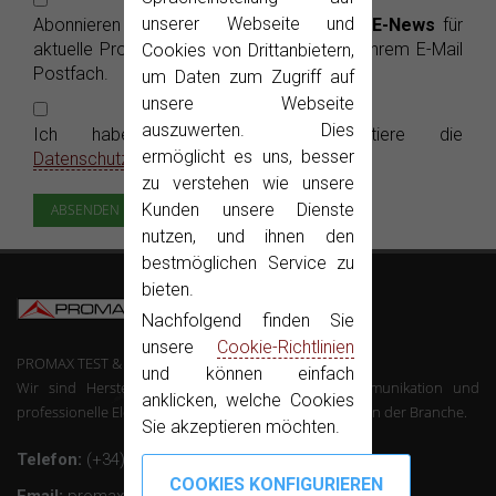
unserer Webseite und
Abonnieren Sie die kostenlosen PROMAX
E-News
für
aktuelle Produktinformationen bequem in Ihrem E-Mail
Cookies von Drittanbietern,
Postfach.
um Daten zum Zugriff auf
unsere Webseite
auszuwerten. Dies
Ich habe gelesen und akzeptiere die
ermöglicht es uns, besser
Datenschutzerklärung
zu verstehen wie unsere
Kunden unsere Dienste
nutzen, und ihnen den
bestmöglichen Service zu
bieten.
Nachfolgend finden Sie
unsere
Cookie-Richtlinien
PROMAX TEST & MEASUREMENT, SLU ©
und können einfach
Wir sind Hersteller von Mess-Geräte der Telekommunikation und
anklicken, welche Cookies
professionelle Elektronik mit über 50 Jahren Erfahrung in der Branche.
Sie akzeptieren möchten.
Telefon:
(+34) 931 847 700
Email:
promax@promax.es