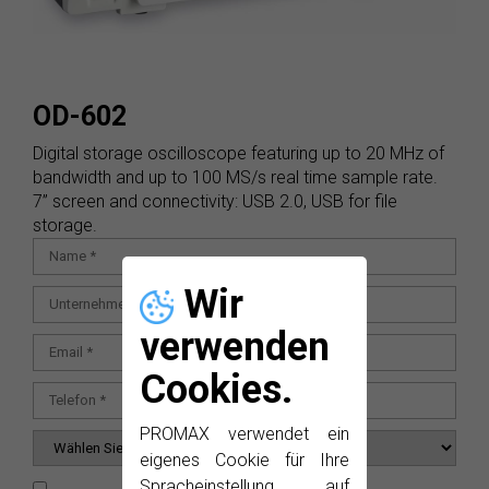
OD-602
Digital storage oscilloscope featuring up to 20 MHz of
bandwidth and up to 100 MS/s real time sample rate.
7” screen and connectivity: USB 2.0, USB for file
storage.
Wir
verwenden
Cookies.
PROMAX verwendet ein
eigenes Cookie für Ihre
Spracheinstellung auf