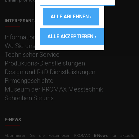
INTERESSANTS LINKS
Informationen zum Unternehmen
Wo Sie uns finden
Technischer Service
Produktions-Dienstleistungen
Design und R+D Dienstleistungen
Firmengeschichte
Museum der PROMAX Messtechnik
Schreiben Sie uns
E-NEWS
Abonnieren Sie die kostenlosen PROMAX
E-News
für aktuelle