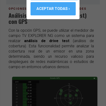
OPCIONES QUE ELEVAN TUS POSIBILIDADES
Análisis de cobertura (drive test)
con GPS
Con la opción GPS, se puede utilizar el medidor de
campo TV EXPLORER NG como un sistema para
realizar
análisis de drive test
(análisis de
cobertura). Esta funcionalidad permite analizar la
cobertura real de un emisor en una zona
determinada, siendo un recurso valioso para
despliegues de redes inalámbricas o estudios de
campo en entornos urbanos densos.